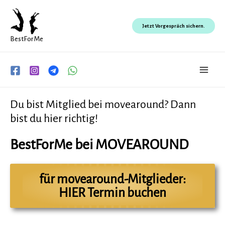
Zum
Inhalt
Jetzt Vorgespräch sichern.
springen
BestForMe
Main
Men
Du bist Mitglied bei movearound? Dann
bist du hier richtig!
BestForMe bei MOVEAROUND
für movearound-Mitglieder:
HIER Termin buchen