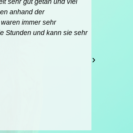
it sehr gut getan und viel
Charlotte 
en anhand der
und habe C
 waren immer sehr
mich einge
e Stunden und kann sie sehr
wahrschein
Vanessa