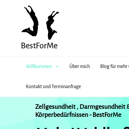
Zum
Inhalt
springen
BestForMe
Willkommen.
Über mich
Blog für mehr
Kontakt und Terminanfrage
Zellgesundheit , Darmgesundheit 
Körperbedürfnissen - BestForMe