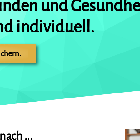
nden und Gesundhei
d individuell.
ichern.
nach ...