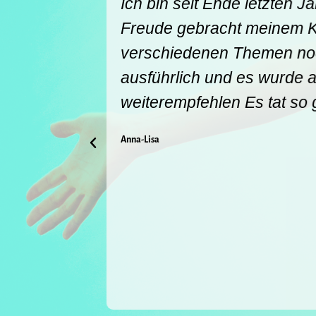
ug), E (für
Ich bin seit Ende letzten Ja
r das
Freude gebracht meinem Kör
inen
verschiedenen Themen noch 
Wir trafen
ausführlich und es wurde au
EHR GUT."
weiterempfehlen Es tat so g
ich gibt!"
Anna-Lisa