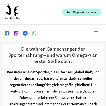
Zum
Inhalt
Jetzt Vorgespräch sichern.
springen
BestForMe
Main
Men
Die wahren Gamechanger der
Sporternährung – und warum Omega-3 an
erster Stelle steht
Was unterscheidet Sportler, die einfach nur „dabei sind“, von
denen, die sich spürbar weiterentwickeln, schneller
regenerieren und langfristig leistungsfähig bleiben?
Die
Antwort kommt von einem, der es wissen muss: Dr. Colin
Robertson – erfahrener Sportwissenschaftler,
Ernährungsberater und internationaler Performance-Coach.