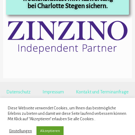
bei Charlotte Stegen sichern.
Datenschutz
Impressum
Kontakt und Terminanfrage
Copyright © 2026 BestForMe
Diese Webseite verwendet Cookies, um Ihnen das bestmögliche
Erlebnis zu bieten und damit wir diese Seite laufend verbessern können.
Zur besseren Lesbarkeit/zum besseren Verständnis wird in Unternehmen von Charlotte Stegen i. d. R.
Mit Klick auf “Akzeptieren” erlauben Sie alle Cookies..
generell das generische Maskulinum verwendet. Die verwendeten Personenbezeichnungen beziehen
Einstellungen
Akzeptieren
sich – sofern nicht anders kenntlich gemacht – auf alle Geschlechter.